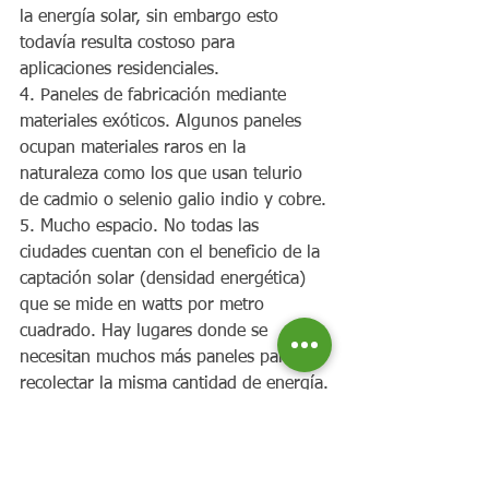
la energía solar, sin embargo esto 
todavía resulta costoso para 
aplicaciones residenciales.
4. Paneles de fabricación mediante 
materiales exóticos. Algunos paneles 
ocupan materiales raros en la 
naturaleza como los que usan telurio 
de cadmio o selenio galio indio y cobre.
5. Mucho espacio. No todas las 
ciudades cuentan con el beneficio de la 
captación solar (densidad energética) 
que se mide en watts por metro 
cuadrado. Hay lugares donde se 
necesitan muchos más paneles para 
recolectar la misma cantidad de energía.
Si vives en una zona calurosa, tal vez 
sea momento de consolidar una 
solución de generación de energía 
solar para tu hogar, porque no solo se 