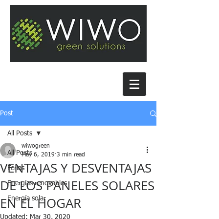
Post
All Posts
wiwogreen
All Posts
May 6, 2019
3 min read
VENTAJAS Y DESVENTAJAS
Ferias
DE LOS PANELES SOLARES
Energías renovables
EN EL HOGAR
Energía solar
Updated:
Mar 30, 2020