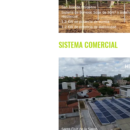
San Jose de Chiquitos
Sistema de Bombeo Solar de 30m³ y sistem
residencial
1.8 KW de potencia de bomba
1.2 KW de potencia de electricidad
SISTEMA COMERCIAL
H
Santa Cruz de la Sierra