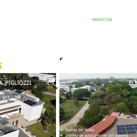
INICIO
QUIENES SOMOS
PROYECTOS
MARCA
MAS SOLARES
S
A. FIGLIOZZI
FL
Colinas del Urubo
sico
Sistema de autoconsumo con baterías