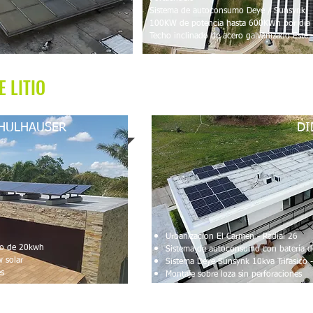
o
Sistema de autoconsumo Deye / Sunsynk
100KW de potencia hasta 600KWh por dia
Techo inclinado de acero galvanizado Este 
E LITIO
HULHAUSER
DI
Urbanizacion El Carmen - Radial 26
itio de 20kwh
Sistema de autoconsumo con batería d
Kw solar
Sistema Deye Sunsynk 10kva Trifasico 
es
Montaje sobre loza sin perforaciones