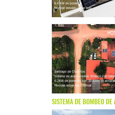
8.4 KW de potencia
Montaje elevado sobre loza
HO
Santiago de Chiquitos
Sistema de autoconsumo Trifásico con bater
6.2KW de potencia con 30 KWH de almace
Montaje sobre teja colonial
SISTEMA DE BOMBEO DE