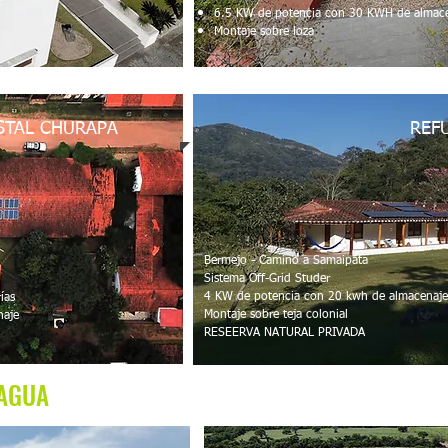
6.5 KW de potencia con 30 KWH de almac
Montaje sobre loza
STAL CHURAPA
REF
Bermejo - Camino a Samaipata
Sistema Off-Grid Studer
4 KW de potencia con 20 kwh de almacenaj
ías
Montaje sobre teja colonial
naje
RESEERVA NATURAL PRIVADA
 AGUA