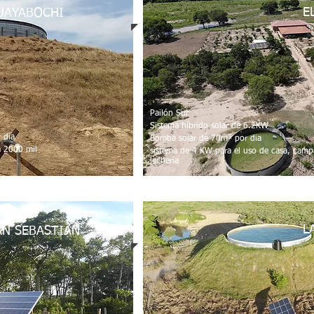
E
UAYABOCHI
Pailón Sur
Sistema híbrido solar de 6.2KW
r dia
Bomba solar de 70m³ por dia
a 2000 mil
sistema de 4 KW para el uso de casa, cam
lechería
L
AN SEBASTIAN