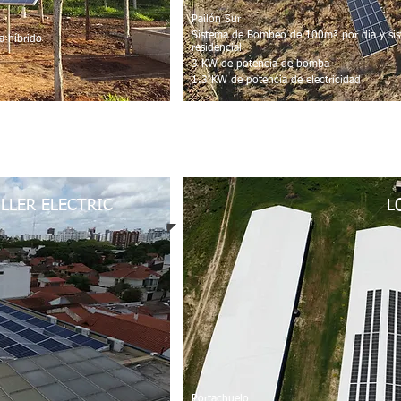
Pailón Sur
Sistema de Bombeo de 100m³ por dia y sis
a híbrido
residencial
3 KW de potencia de bomba
1.3 KW de potencia de electricidad
ILLER ELECTRIC
L
Portachuelo