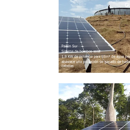
G
Pailón Sur
Sistema de bombeo solar
1.9 KW de potencia para 65m³ de água po
abastece una población de ganado de hast
cabezas
S