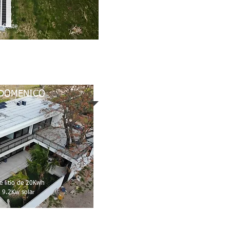
- Oeste
DOMENICO
e litio de 20Kwh
- 9.2Kw solar