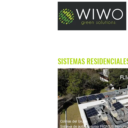
PROYECTOS SISTE
SISTEMA
S RESIDENCIALE
FLI
Colinas del Urubo
Sistema de autoconsumo FRONIUS Monofá