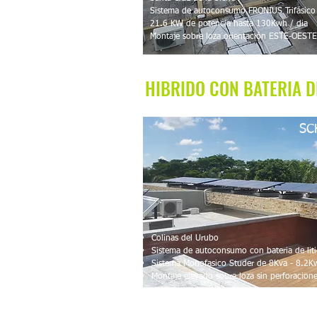
Sistema de autoconsumo FRONIUS Trifásic
21.6 KW de potencia hasta 130Kwh / dia
Montaje sobre loza orientación ESTE-OESTE
HIBRIDO CON BATERIA D
SC
Colinas del Urubo
Sistema de autoconsumo con bateria de l
Sistema Monofasico Studer de 8Kva - 8.2
Montaje elevado sobre loza sin perforacion